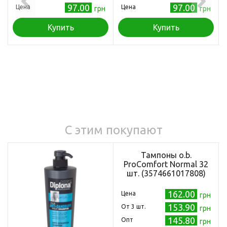
97.00
97.00
Цена
Цена
грн
грн
Купить
Купить
С этим покупают
Тампоны o.b.
ProComfort Normal 32
шт. (3574661017808)
162.00
Цена
грн
153.90
Oт 3 шт.
грн
145.80
Опт
грн