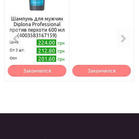
Шампунь для мужчин
Diplona Professional
против перхоти 600 мл
(4003583167159)
224.00
Цена
грн
212.80
Oт 3 шт.
грн
201.60
Опт
грн
Закончился
Закончился