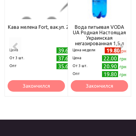
Кава мелена Fort, вак.уп. 225*12
Вода питьевая VODA
UA Родная Настоящая
Украинская
негазированная 1,5 л
39.60
19.80
Цена
Цена недели
грн
грн
37.60
22.00
Oт 3 шт.
Цена
грн
грн
35.60
20.90
Опт
Oт 3 шт.
грн
грн
19.80
Опт
грн
Закончился
Закончился