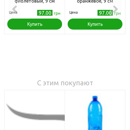
фиолетовый, 9 см
оранжевое, 9 см
97.00
97.00
Цена
Цена
грн
грн
Купить
Купить
С этим покупают