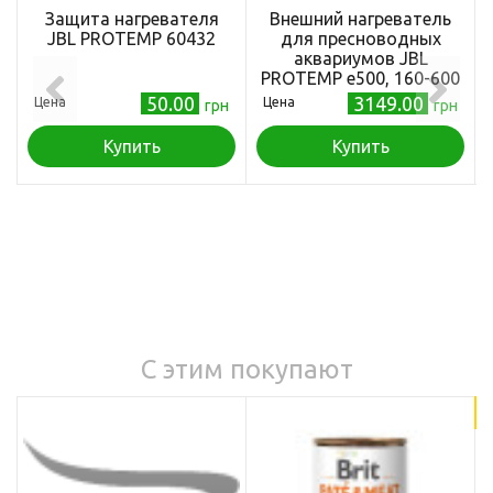
Защита нагревателя
Внешний нагреватель
JBL PROTEMP 60432
для пресноводных
аквариумов JBL
PROTEMP e500, 160-600
л
50.00
3149.00
Цена
Цена
грн
грн
Купить
Купить
С этим покупают
18