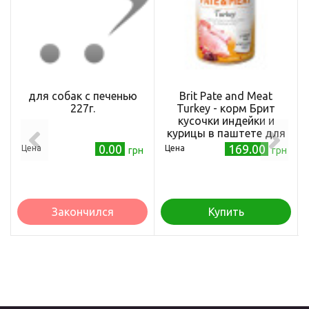
для собак с печенью
Brit Pate and Meat
227г.
Turkey - корм Брит
кусочки индейки и
курицы в паштете для
собак 400 г
0.00
169.00
Цена
Цена
грн
грн
(100865/100074/0298)
Закончился
Купить