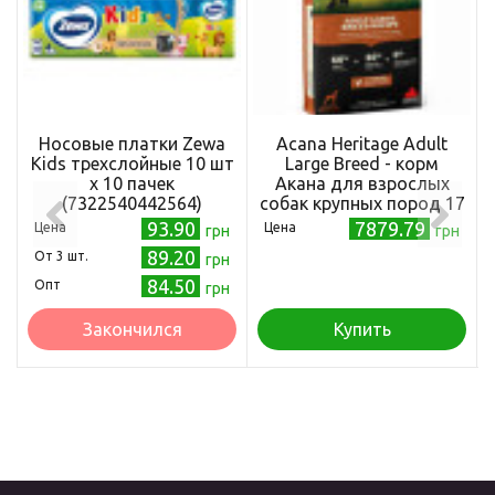
Носовые платки Zewa
Acana Heritage Adult
Kids трехслойные 10 шт
Large Breed - корм
х 10 пачек
Акана для взрослых
(7322540442564)
собак крупных пород 17
кг (a52117)
93.90
7879.79
Цена
Цена
грн
грн
89.20
Oт 3 шт.
грн
84.50
Опт
грн
Закончился
Купить