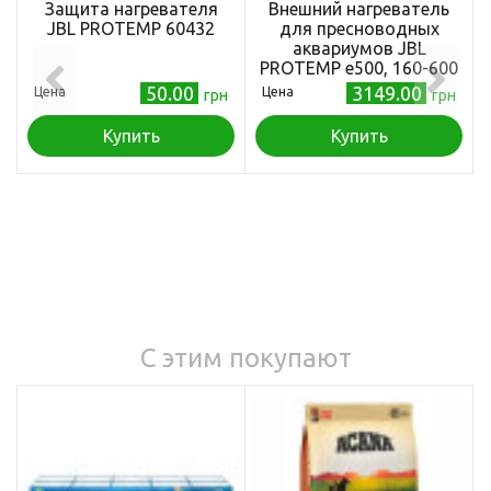
Защита нагревателя
Внешний нагреватель
JBL PROTEMP 60432
для пресноводных
аквариумов JBL
PROTEMP e500, 160-600
л
50.00
3149.00
Цена
Цена
грн
грн
Купить
Купить
С этим покупают