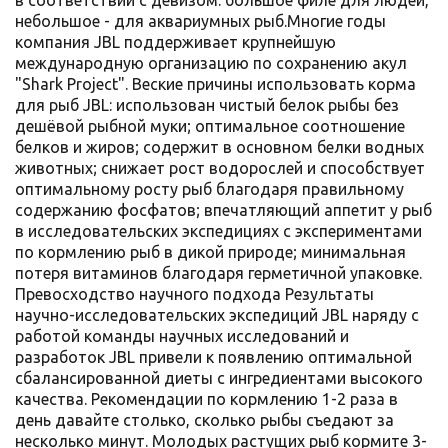
небольшое - для аквариумных рыб.Многие годы
компания JBL поддерживает крупнейшую
международную организацию по сохранению акул
"Shark Project". Веские причины использовать корма
для рыб JBL: использован чистый белок рыбы без
дешёвой рыбной муки; оптимальное соотношение
белков и жиров; содержит в основном белки водных
животных; снижает рост водорослей и способствует
оптимальному росту рыб благодаря правильному
содержанию фосфатов; впечатляющий аппетит у рыб
в исследовательских экспедициях с экспериментами
по кормлению рыб в дикой природе; минимальная
потеря витаминов благодаря герметичной упаковке.
Превосходство научного подхода Результаты
научно-исследовательских экспедиций JBL наряду с
работой команды научных исследований и
разработок JBL привели к появлению оптимальной
сбалансированной диеты с ингредиентами высокого
качества. Рекомендации по кормлению 1-2 раза в
день давайте столько, сколько рыбы съедают за
несколько минут. Молодых растущих рыб кормите 3-