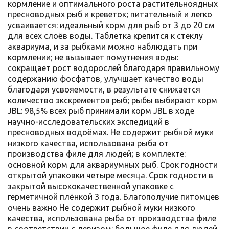
кормление и оптимального роста растительноядных
пресноводных рыб и креветок; питательный и легко
усваивается: идеальный корм для рыб от 3 до 20 см
для всех слоёв воды. Таблетка крепится к стеклу
аквариума, и за рыбками можно наблюдать при
кормлении; не вызывает помутнения воды:
сокращает рост водорослей благодаря правильному
содержанию фосфатов, улучшает качество воды
благодаря усвояемости, в результате снижается
количество экскрементов рыб; рыбы выбирают корм
JBL: 98,5% всех рыб принимали корм JBL в ходе
научно-исследовательских экспедиций в
пресноводных водоёмах. Не содержит рыбной муки
низкого качества, использована рыба от
производства филе для людей; в комплекте:
основной корм для аквариумных рыб. Срок годности
открытой упаковки четыре месяца. Срок годности в
закрытой высококачественной упаковке с
герметичной плёнкой 3 года. Благополучие питомцев
очень важно Не содержит рыбной муки низкого
качества, использована рыба от производства филе
в соответствии с девизом: большое филе для людей,