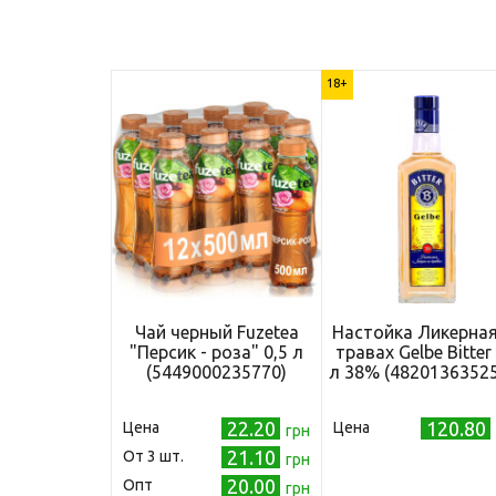
18+
Чай черный Fuzetea
Настойка Ликерная
"Персик - роза" 0,5 л
травах Gelbe Bitter 
(5449000235770)
л 38% (4820136352
22.20
120.80
Цена
Цена
грн
21.10
Oт 3 шт.
грн
20.00
Опт
грн