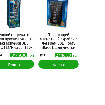
ешний нагреватель
Плавающий
JBL ЗАЧЕП
ля пресноводных
магнитный скребок с
ДЛЯ ОЧ
аквариумов JBL
лезвием JBL Floaty
ШАХТИ 
OTEMP e500, 160-
Blade L для чистки
ВНЕШНИХ 
600 л
толстых аквариумных
3149.00
2446.00
а
Цена
Цена
грн
стекол 15 мм
грн
Купить
Купить
Куп