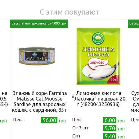
С этим покупают
Бесплатная доставка от 1000 грн
Беспл
 на
Влажный корм Farmina
Лимонная кислота
Сух
0.5
Matisse Cat Mousse
"Ласочка" пищевая 20
Ov
554)
Sardine для взрослых
г (4820043250936)
дл
кошек, с сардиной, 85 г
мяс
56.00
6.00
Цена
Цена
Цен
грн
грн
грн
5.70
Oт 3 шт.
грн
5.40
Опт
грн