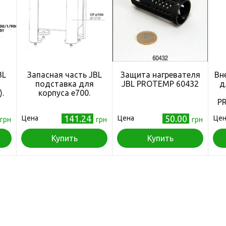
BL
Запасная часть JBL
Защита нагревателя
Вн
подставка для
JBL PROTEMP 60432
д
.
корпуса е700.
PR
141.24
50.00
Цена
Цена
Цен
грн
грн
грн
Купить
Купить