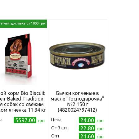
атная доставка от 1000 грн
ой корм Bio Biscuit
Бычки копченые в
en-Baked Tradition
масле "Господарочка"
я собак со свежим
№2 150 г
ом ягненка 11.34 кг
(4820024797412)
(669066001965)
5597.00
24.00
а
Цена
грн
грн
22.80
Oт 3 шт.
грн
21.60
Опт
грн