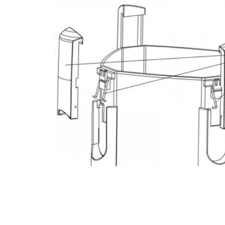
батончики
изделия
Ликеры
Крупы
Вермут
Соусы
Текила
Консервац
Слабоалкогольные
Восточная к
напитки
Снеки и зак
Пищевые
ингредиент
Растительн
масло
Мука и отр
Подарочны
наборы