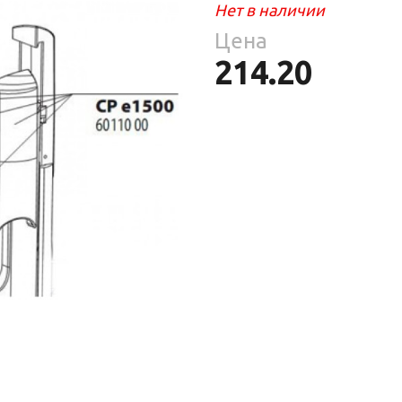
Средства
Нет в наличии
Фломастеры
То
гигиены
ры
Цена
То
214.20
ре
ия
ухня
уски
ы
ое
уби
е