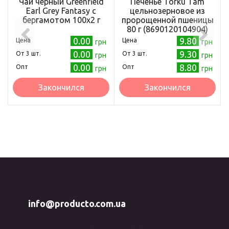
Чай черный Greenfield
Печенье Torku Tam
Earl Grey Fantasy с
цельнозерновое из
бергамотом 100х2 г
пророщенной пшеницы
80 г (8690120104904)
0.00
9.80
Цена
Цена
грн
грн
0.00
9.30
Oт 3 шт.
Oт 3 шт.
грн
грн
0.00
8.80
Опт
Опт
грн
грн
Закончился
Закончился
info@producto.com.ua