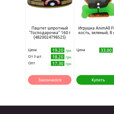
Паштет шпротный
Игрушка AnimAll F
"Господарочка" 160 г
кость, зеленый, 8 
(4820024798525)
19.20
33.00
Цена
Цена
грн
18.20
Oт 3 шт.
грн
17.30
Опт
грн
Закончился
Купить