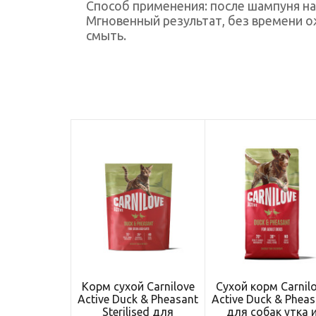
Способ применения: после шампуня нан
Мгновенный результат, без времени ож
смыть.
Корм сухой Carnilove
Сухой корм Carnil
Active Duck & Pheasant
Active Duck & Pheas
Sterilised для
для собак утка 