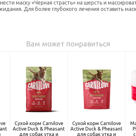
ести маску «Черная страсть» на шерсть и массирова
идания. Для более глубокого лечения оставить маску
Вам может понравиться
ove
Сухой корм Carnilove
Сухой корм Carnilove
Ма
ant
Active Duck & Pheasant
Active Duck & Pheasant
P
и
для собак утка и
для собак утка и
с