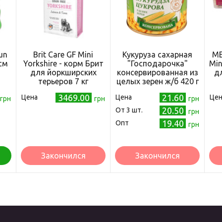
un
Brit Care GF Mini
Кукуруза сахарная
ME
см
Yorkshire - корм Брит
"Господарочка"
Min
для йоркширских
консервированная из
дл
терьеров 7 кг
целых зерен ж/б 420 г
(170781/0213)
(4820024798235)
3469.00
21.60
Цена
Цена
Цен
грн
грн
грн
20.50
Oт 3 шт.
грн
19.40
Опт
грн
Закончился
Закончился