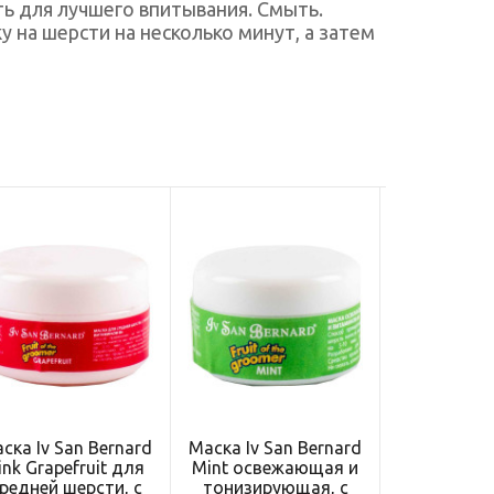
ть для лучшего впитывания. Смыть.
 на шерсти на несколько минут, а затем
ска Iv San Bernard
Маска Iv San Bernard
Маска Iv Sa
ink Grapefruit для
Mint освежающая и
Ginger and 
редней шерсти, с
тонизирующая, с
дезинфици