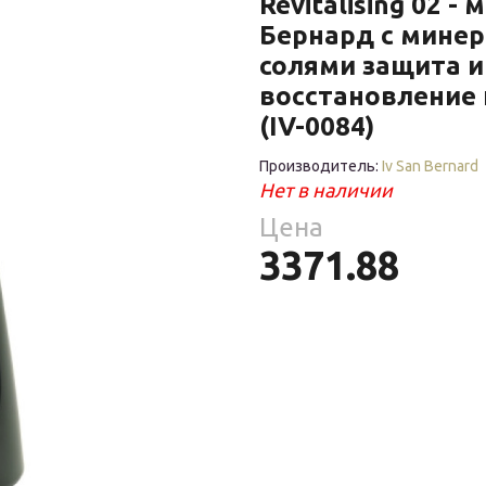
Revitalising 02 -
Средства
Фломастеры
То
гигиены
Бернард с мине
ры
солями защита и
То
восстановление 
ре
ия
(IV-0084)
ухня
Производитель:
Iv San Bernard
уски
Нет в наличии
Цена
ы
3371.88
ое
уби
е