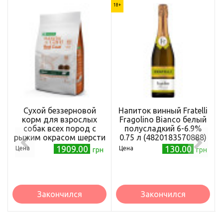
18+
Сухой беззерновой
Напиток винный Fratelli
корм для взрослых
Fragolino Bianco белый
собак всех пород с
полусладкий 6-6.9%
рыжим окрасом шерсти
0.75 л (4820183570888)
Superior Care Red Coat
1909.00
130.00
Цена
Цена
грн
грн
Grain Free Adult All
Breeds with Lamb 4 кг
Закончился
Закончился