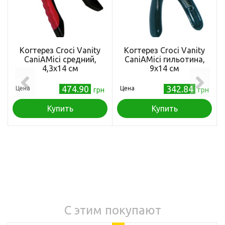
Когтерез Croci Vanity
Когтерез Croci Vanity
CaniAMici средний,
CaniAMici гильотина,
4,3х14 см
9х14 см
474.90
342.84
Цена
Цена
грн
грн
Купить
Купить
С этим покупают