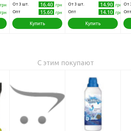
16.40
14.90
Oт 3 шт.
Oт 3 шт.
Oт 
грн
грн
грн
15.60
14.10
Опт
Опт
Оп
грн
грн
грн
Купить
Купить
С этим покупают