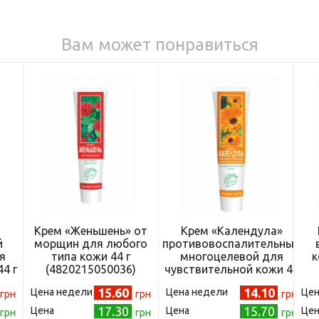
Вам может понравиться
Крем «Женьшень» от
Крем «Календула»
й
морщин для любого
противовоспалительный
я
типа кожи 44 г
многоцелевой для
к
4 г
(4820215050036)
чувствительной кожи 44
)
г (4820215050050)
15.60
14.10
Цена недели
Цена недели
Цен
грн
грн
грн
17.30
15.70
Цена
Цена
Цен
грн
грн
грн