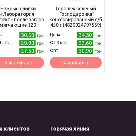
Нежные сливки
Горошек зеленый
«Лаборатория-
"Господарочка"
ект» после загара
консервированный с/б
мягчающие 120 г
450 г (4820024797559)
(4820058762721)
30.50
34.30
а
Цена
грн
грн
29.00
32.60
3 шт.
Oт 3 шт.
грн
грн
27.50
30.90
т
Опт
грн
грн
Закончился
Закончился
я клиентов
Горячая линия