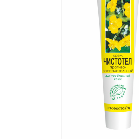
батончики
изделия
Ликеры
Крупы
Вермут
Соусы
Текила
Консервац
Слабоалкогольные
Восточная к
напитки
Снеки и зак
Пищевые
ингредиент
Растительн
масло
Мука и отр
Подарочны
наборы