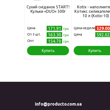
Сухий сніданок START!
Kotix - наполнит
Кульки «DUO» 500г
Котикс силикагел
10 л (Kotix-10)
171.91
529.0
Цена
Цена недели
грн
163.30
592.0
Oт 3 шт.
Цена
грн
154.70
Опт
грн
Купить
Купить
info@producto.com.ua