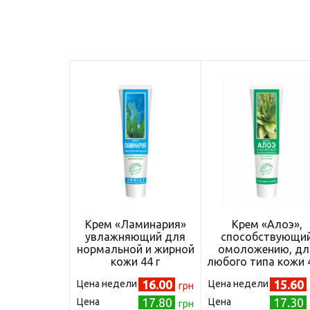
Крем «Ламинария»
Крем «Алоэ»,
увлажняющий для
способствующи
нормальной и жирной
омоложению, дл
кожи 44 г
любого типа кожи 4
(4820058760673)
(4820215050012
16.00
15.60
Цена недели
Цена недели
грн
17.80
17.30
Цена
Цена
грн