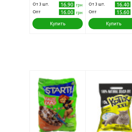
16.90
16.40
Oт 3 шт.
Oт 3 шт.
грн
16.00
15.60
Опт
Опт
грн
Купить
Купить