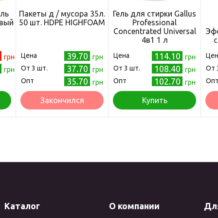
ель
Пакеты д / мусора 35л.
Гель для стирки Gallus
евый
50 шт. HDPE HIGHFOAM
Professional
Concentrated Universal
Эфф
4в1 1 л
с
(4251415303156)
0
39.70
114.10
Цена
Цена
Цен
грн
грн
грн
2
37.70
108.40
Oт 3 шт.
Oт 3 шт.
Oт 
грн
грн
грн
35.70
102.70
Опт
Опт
Оп
грн
грн
Закончился
Купить
Каталог
О компании
Дл