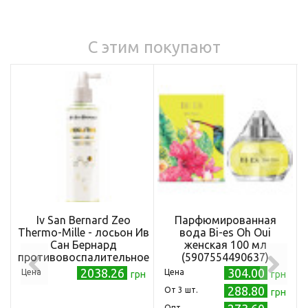
С этим покупают
Iv San Bernard Zeo
Парфюмированная
Thermo-Mille - лосьон Ив
вода Bi-es Oh Oui
Сан Бернард
женская 100 мл
противовоспалительное
(5907554490637)
и защитное действие
2038.26
304.00
Цена
Цена
грн
грн
для кошек и собак 250
288.80
Oт 3 шт.
грн
мл (IV-8080)
Опт