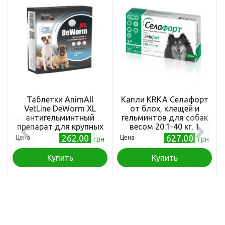
Таблетки AnimAll
Капли KRKA Селафорт
VetLine DeWorm XL
от блох, клещей и
антигельминтный
гельминтов для собак
препарат для крупных
весом 20.1-40 кг, 1
собак, 5 табл
пипетка
262.00
627.00
Цена
Цена
грн
грн
Купить
Купить