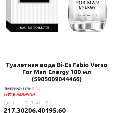
Туалетная вода Bi-Es Fabio Verso
For Man Energy 100 мл
(5905009044466)
Производитель:
BI-ES
Нет в наличии
Цена
Oт 3 шт.
Опт
217.30
206.40
195.60