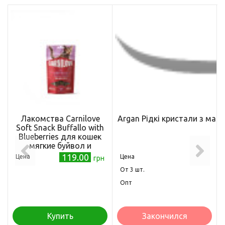
Лакомства Carnilove
Argan Рідкі кристали з мас
Soft Snack Buffallo with
Blueberries для кошек
мягкие буйвол и
голубика 50 г
119.00
Цена
Цена
грн
Oт 3 шт.
Опт
Купить
Закончился