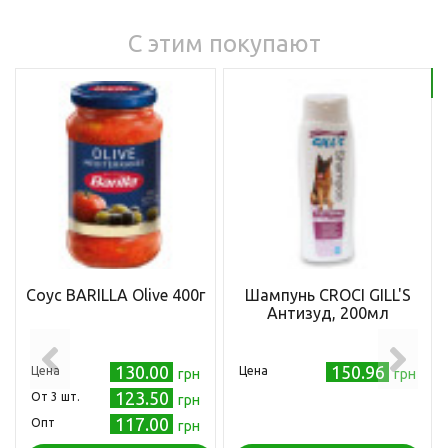
С этим покупают
Бе
Соус BARILLA Olive 400г
Шампунь CROCI GILL'S
Антизуд, 200мл
130.00
150.96
Цена
Цена
грн
грн
123.50
Oт 3 шт.
грн
117.00
Опт
грн