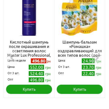
Кислотный шампунь
Шампунь-бальзам
после окрашивания и
«Ромашка»
осветления волос
оздоравливающий для
Master Lux Professional,
всех типов волос (дой-
1000 мл
пак) 270 г
496.80
24.90
Цена недели
Цена
грн
грн
(4820058763322)
552.00
23.70
Цена
Oт 3 шт.
грн
грн
524.40
22.40
Oт 3 шт.
Опт
грн
грн
496.80
Опт
грн
Купить
Купить