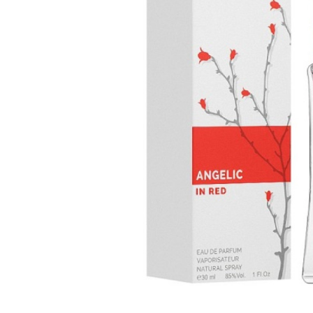
батончики
изделия
Ликеры
Крупы
Вермут
Соусы
Текила
Консервац
Слабоалкогольные
Восточная к
напитки
Снеки и зак
Пищевые
ингредиент
Растительн
масло
Мука и отр
Подарочны
наборы