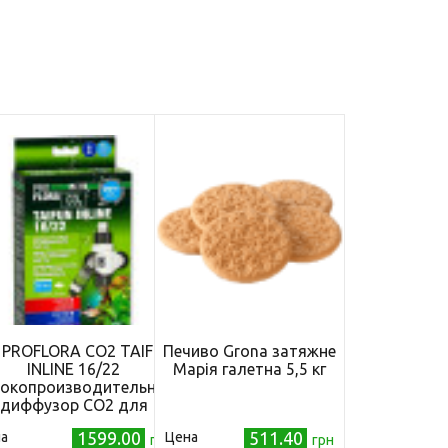
 PROFLORA CO2 TAIFUN
Печиво Grona затяжне
INLINE 16/22
Марія галетна 5,5 кг
окопроизводительный
диффузор CO2 для
встраивания в шланг
1599.00
511.40
а
Цена
/22 наружного фильтра
грн
грн