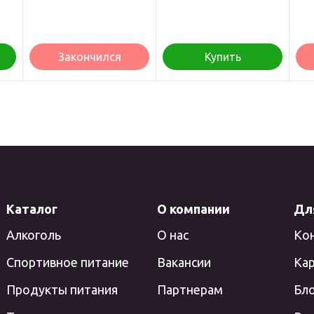
системой с индейкой
1.5 кг
Закончился
Купить
Каталог
О компании
Дл
Алкоголь
О нас
Ко
Спортивное питание
Вакансии
Кар
Продукты питания
Партнерам
Бл