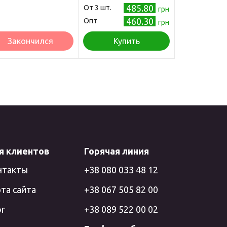
485.80
Oт 3 шт.
грн
460.30
Опт
грн
Закончился
Купить
я клиентов
Горячая линия
нтакты
+38 080 033 48 12
та сайта
+38 067 505 82 00
ог
+38 089 522 00 02