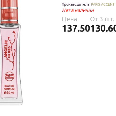
Средства
Фломастеры
То
Производитель:
PARIS ACCENT
гигиены
ры
Нет в наличии
То
Цена
Oт 3 шт.
ре
137.50
130.6
ия
ухня
уски
ы
ое
уби
е