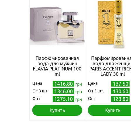
Парфюмированная
Парфюмированн
вода для мужчин
вода для женщи
FLAVIA PLATINUM 100
PARIS ACCENT RIC
ml
LADY 30 ml
1416.80
137.50
Цена
Цена
грн
1346.00
130.60
Oт 3 шт.
Oт 3 шт.
грн
1275.10
123.80
Опт
Опт
грн
Купить
Купить