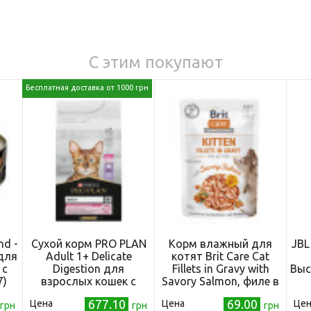
С этим покупают
Бесплатная доставка от 1000 грн
nd -
Сухой корм PRO PLAN
Корм влажный для
JBL
для
Adult 1+ Delicate
котят Brit Care Cat
 с
Digestion для
Fillets in Gravy with
Выс
7)
взрослых кошек с
Savory Salmon, филе в
чувствительной
соусе с лососем, 85 г
677.10
69.00
Цена
Цена
Цен
грн
пищеварительной
грн
грн
16