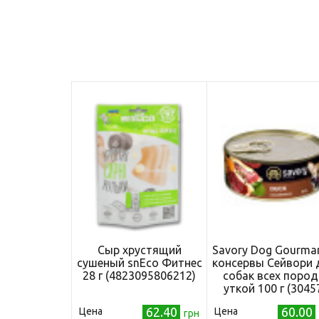
Сыр хрустящий
Savory Dog Gourma
сушеный snEco Фитнес
консервы Сейвори 
28 г (4823095806212)
собак всех пород
уткой 100 г (3045
62.40
60.00
Цена
Цена
грн