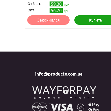
59.30
Oт 3 шт.
грн
56.20
Опт
грн
Закончился
Купить
info@producto.com.ua