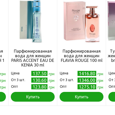
ая
Парфюмированная
Парфюмированная
Ту
н
вода для женщин
вода для женщин
же
H 1
PARIS ACCENT EAU DE
FLAVIA ROUGE 100 ml
br
KENIA 30 ml
137.50
1416.80
Цена
Цена
Цен
грн
грн
грн
130.60
1346.00
Oт 3 шт.
Oт 3 шт.
Oт 
грн
грн
грн
123.80
1275.10
Опт
Опт
Оп
грн
грн
грн
Купить
Купить