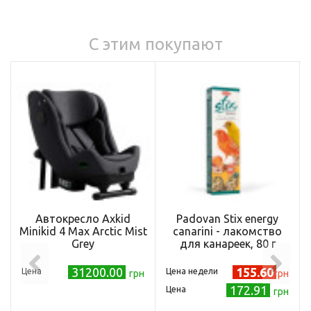
С этим покупают
Автокресло Axkid
Padovan Stix energy
Minikid 4 Max Arctic Mist
canarini - лакомство
Grey
для канареек, 80 г
31200.00
155.60
Цена
Цена недели
грн
грн
172.91
Цена
грн