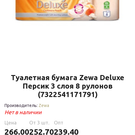
Туалетная бумага Zewa Deluxe
Персик 3 слоя 8 рулонов
(7322541171791)
Производитель:
Zewa
Нет в наличии
Цена
Oт 3 шт.
Опт
266.00
252.70
239.40