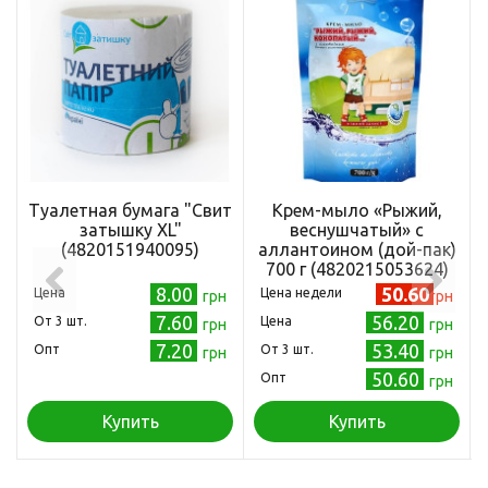
Туалетная бумага "Свит
Крем-мыло «Рыжий,
затышку XL"
веснушчатый» с
(4820151940095)
аллантоином (дой-пак)
700 г (4820215053624)
8.00
50.60
Цена
Цена недели
грн
грн
7.60
56.20
Oт 3 шт.
Цена
грн
грн
7.20
53.40
Опт
Oт 3 шт.
грн
грн
50.60
Опт
грн
Купить
Купить