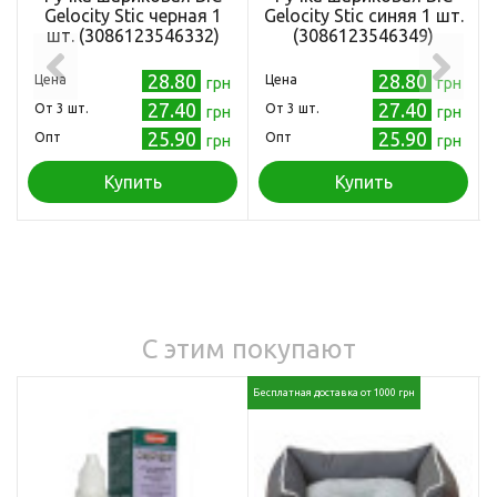
Gelocity Stic черная 1
Gelocity Stic синяя 1 шт.
шт. (3086123546332)
(3086123546349)
28.80
28.80
Цена
Цена
грн
грн
27.40
27.40
Oт 3 шт.
Oт 3 шт.
грн
грн
25.90
25.90
Опт
Опт
грн
грн
Купить
Купить
С этим покупают
Бесплатная доставка от 1000 грн