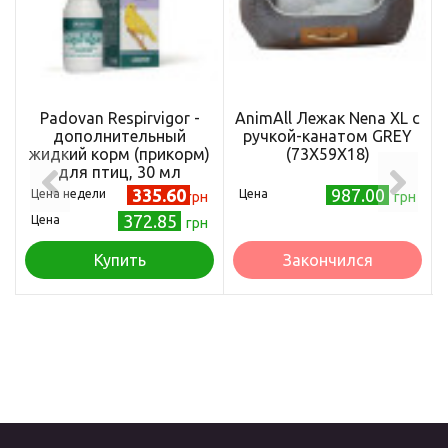
Padovan Respirvigor -
АnimAll Лежак Nena XL с
дополнительный
ручкой-канатом GREY
жидкий корм (прикорм)
(73X59X18)
для птиц, 30 мл
335.60
987.00
Цена недели
Цена
грн
грн
372.85
Цена
грн
Купить
Закончился