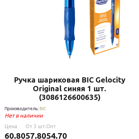
Ручка шариковая BIC Gelocity
Original синяя 1 шт.
(3086126600635)
Производитель:
BIC
Нет в наличии
Цена
Oт 3 шт.
Опт
60.80
57.80
54.70