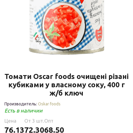
Томати Oscar foods очищені різані
кубиками у власному соку, 400 г
ж/б ключ
Производитель:
Oskar foods
Есть в наличии
Цена
Oт 3 шт.
Опт
76.13
72.30
68.50