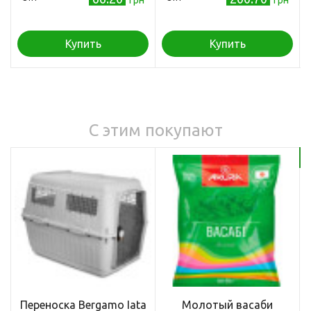
Купить
Купить
С этим покупают
Бе
Переноска Bergamo Iata
Молотый васаби