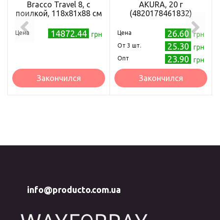
Bracco Travel 8, с
AKURA, 20 г
поилкой, 118x81x88 см
(4820178461832)
14872.44
26.60
Цена
Цена
грн
грн
25.30
Oт 3 шт.
грн
23.90
Опт
грн
Закончился
Закончился
info@producto.com.ua