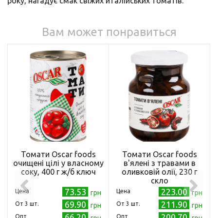
року, нагадує смак свіжих италійських томатів.
Вам может понравиться
Томати Oscar foods
Томати Oscar foods
очищені цілі у власному
в'ялені з травами в
соку, 400 г ж/б ключ
оливковій олії, 230 г
скло
73.53
223.00
Цена
Цена
грн
грн
69.90
211.90
Oт 3 шт.
Oт 3 шт.
грн
грн
66.20
200.70
Опт
Опт
грн
грн