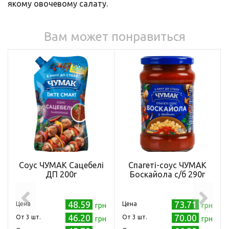
якому овочевому салату.
Вам может понравиться
Соус ЧУМАК Сацебелі
Спагеті-соус ЧУМАК
ДП 200г
Боскайола с/б 290г
48.59
73.71
Цена
Цена
грн
грн
46.20
70.00
Oт 3 шт.
Oт 3 шт.
грн
грн