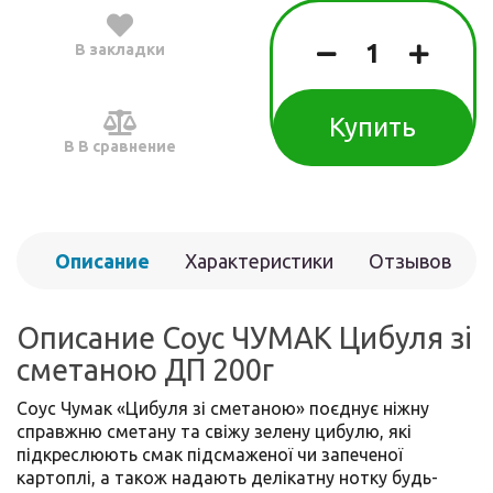
В закладки
Купить
В В сравнение
Описание
Характеристики
Отзывов
(0)
Описание Соус ЧУМАК Цибуля зі
сметаною ДП 200г
Соус Чумак «Цибуля зі сметаною» поєднує ніжну
справжню сметану та свіжу зелену цибулю, які
підкреслюють смак підсмаженої чи запеченої
картоплі, а також надають делікатну нотку будь-