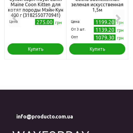
Maine Coon Kitten для
зеленая искусственная
котят породы Мэйн-Кун
1,5м
400 г (3182550770941)
275.00
1199.20
Цена
Цена
грн
грн
1139.20
Oт 3 шт.
грн
1079.30
Опт
грн
Купить
Купить
info@producto.com.ua