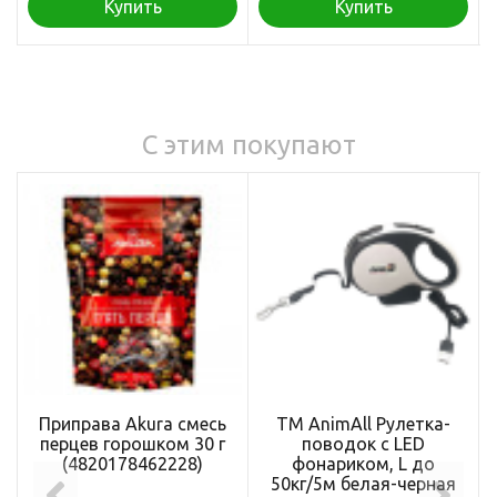
Купить
Купить
С этим покупают
Приправа Akura смесь
ТМ AnimAll Рулетка-
перцев горошком 30 г
поводок с LED
(4820178462228)
фонариком, L до
50кг/5м белая-черная