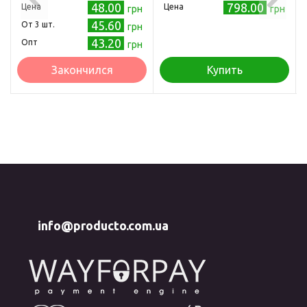
48.00
798.00
Цена
Цена
грн
грн
45.60
Oт 3 шт.
грн
43.20
Опт
грн
Закончился
Купить
info@producto.com.ua