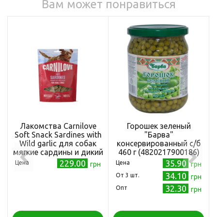
Вам может понравиться
Лакомства Carnilove
Горошек зеленый
Soft Snack Sardines with
"Барва"
Wild garlic для собак
консервированный с/б
мягкие сардины и дикий
460 г (4820217900186)
чеснок 200 г
229.00
35.90
Цена
Цена
грн
грн
34.10
Oт 3 шт.
грн
32.30
Опт
грн