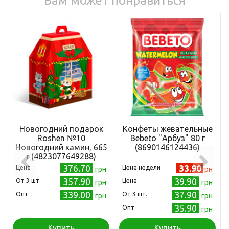
Вам может понравиться
Новогодний подарок
Конфеты жевательные
Roshen №10
Bebeto "Арбуз" 80 г
Новогодний камин, 665
(8690146124436)
г (4823077649288)
376.70
33.90
Цена
Цена недели
грн
грн
357.90
39.90
Oт 3 шт.
Цена
грн
грн
339.00
37.90
Опт
Oт 3 шт.
грн
грн
35.90
Опт
грн
Купить
Купить