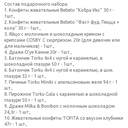
Состав подарочного набора:
1. Конфеты жевательные Bebeto "Кобра Икс" 30 г -
1шт.,
2. Конфеты жевательные Bebeto "Фаст фуд. Пицца +
кола" 30 г - 1шт.,
3. Яйцо с молочным и шоколадным кремом с
крипсами COSBY. С сюрпризом. 20г (для девочек или
для мальчиков) - 1шт.,
4. Драже O'ye Камни 20г - 1шт.,
5. Батончик Torku 4x4 с нугой и карамелью, в
шоколадной глазури 50 г - 1шт.,
6. Батончик Torku 4x4 с нугой и карамелью, в шок.
глазури 32 г - 1 шт.,
7. Печенье Torku Miniki с апельсиновым желе 94 г - 1
шт.,
8. Пирожное Torku Gala с карамелью в шоколадной
глазури 50 г - 1 шт.,
9. Драже Milka & Bonibon с молочным шоколадом
24,3г - 1 шт.,
10. Жевательные конфеты TOFITA ​​со вкусом клубники
47г - 1 шт.,