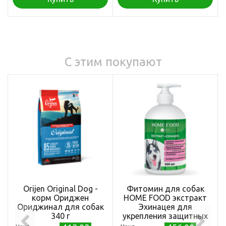
С этим покупают
Orijen Original Dog -
Фитомин для собак
корм Ориджен
HOME FOOD экстракт
Ориджинал для собак
Эхинацея для
340 г
укрепления защитных
функций организма, 500