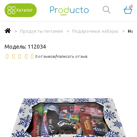
0
Каталог
Продукты питания
Подарочные наборы
Наб
Модель:
112034
0 отзывов
/
Написать отзыв