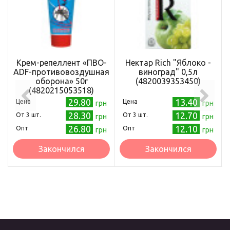
Крем-репеллент «ПВО-
Нектар Rich "Яблоко -
ADF-противовоздушная
виноград" 0,5л
оборона» 50г
(4820039353450)
(4820215053518)
29.80
13.40
Цена
Цена
грн
грн
28.30
12.70
Oт 3 шт.
Oт 3 шт.
грн
грн
26.80
12.10
Опт
Опт
грн
грн
Закончился
Закончился