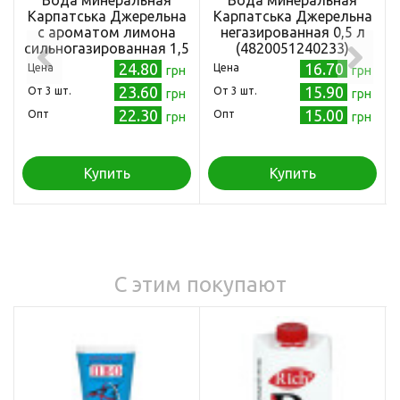
Карпатська Джерельна
Карпатська Джерельна
с ароматом лимона
негазированная 0,5 л
сильногазированная 1,5
(4820051240233)
л (4820051240608)
24.80
16.70
Цена
Цена
грн
грн
23.60
15.90
Oт 3 шт.
Oт 3 шт.
грн
грн
22.30
15.00
Опт
Опт
грн
грн
Купить
Купить
С этим покупают