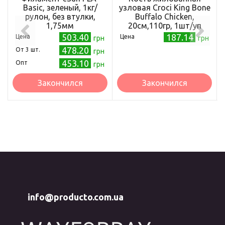
Basic, зеленый, 1кг/
узловая Croci King Bone
рулон, без втулки,
Buffalo Chicken,
1,75мм
20см,110гр, 1шт/уп
503.40
187.14
Цена
Цена
грн
грн
478.20
Oт 3 шт.
грн
453.10
Опт
грн
Закончился
Закончился
info@producto.com.ua