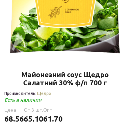
Майонезний соус Щедро
Салатний 30% ф/п 700 г
Производитель:
Щедро
Есть в наличии
Цена
Oт 3 шт.
Опт
68.56
65.10
61.70