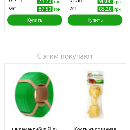
71.20
90.00
Oт 3 шт.
Oт 3 шт.
грн
грн
67.50
85.20
Опт
Опт
грн
грн
Купить
Купить
С этим покупают
Филамент eSun PLA-
Кость жилованная