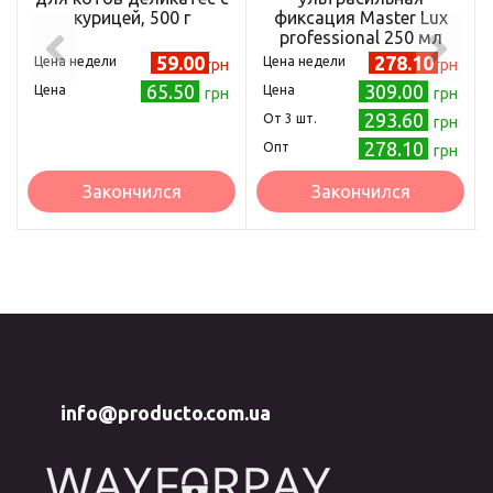
курицей, 500 г
фиксация Master Luх
professional 250 мл
59.00
278.10
Цена недели
Цена недели
грн
грн
65.50
309.00
Цена
Цена
грн
грн
293.60
Oт 3 шт.
грн
278.10
Опт
грн
Закончился
Закончился
info@producto.com.ua