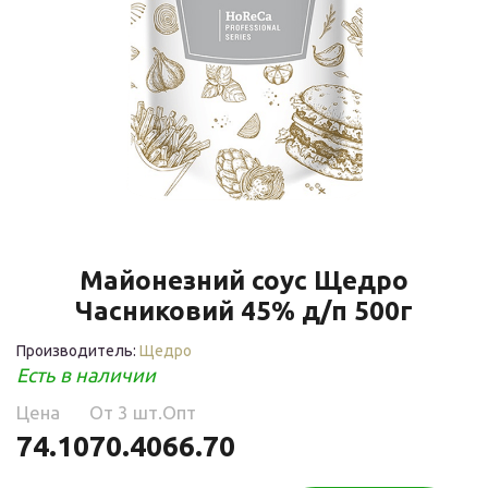
Майонезний соус Щедро
Часниковий 45% д/п 500г
Производитель:
Щедро
Есть в наличии
Цена
Oт 3 шт.
Опт
74.10
70.40
66.70