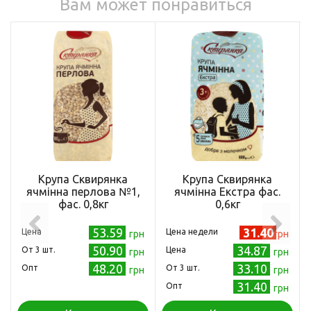
Вам может понравиться
Крупа Сквирянка
Крупа Сквирянка
ячмінна перлова №1,
ячмінна Екстра фас.
фас. 0,8кг
0,6кг
53.59
31.40
Цена
Цена недели
грн
грн
50.90
34.87
Oт 3 шт.
Цена
грн
грн
48.20
33.10
Опт
Oт 3 шт.
грн
грн
31.40
Опт
грн