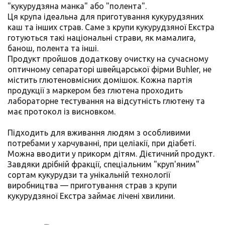
"кукурудзяна манка" або "полента".
Ця крупа ідеальна для приготування кукурудзяних
каш та інших страв. Саме з крупи кукурудзяної Екстра
готуються такі національні страви, як мамалига,
банош, полента та інші.
Продукт пройшов додаткову очистку на сучасному
оптичному сепараторі швейцарської фірми Buhler, не
містить глютеновмісних домішок. Кожна партія
продукції з маркером без глютена проходить
лабораторне тестування на відсутність глютену та
має протокол із висновком.
Підходить для вживання людям з особливими
потребами у харчуванні, при целіакії, при діабеті.
Можна вводити у прикорм дітям. Дієтичний продукт.
Завдяки дрібній фракції, спеціальним "круп'яним"
сортам кукурудзи та унікальній технології
виробництва — приготування страв з крупи
кукурудзяної Екстра займає лічені хвилини.