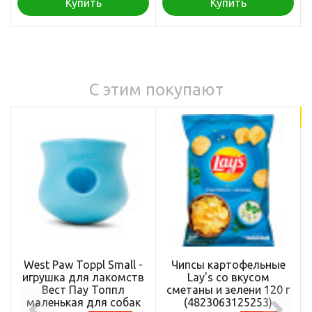
Купить
Купить
С этим покупают
18
West Paw Toppl Small -
Чипсы картофельные
игрушка для лакомств
Lay's со вкусом
Вест Пау Топпл
сметаны и зелени 120 г
маленькая для собак
(4823063125253)