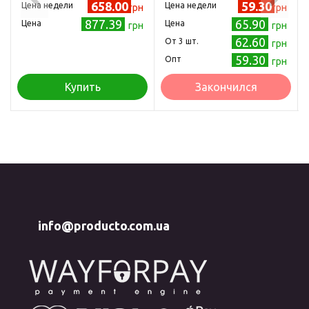
голубая 8 см
658.00
59.30
Цена недели
Цена недели
грн
грн
877.39
65.90
Цена
Цена
грн
грн
62.60
Oт 3 шт.
грн
59.30
Опт
грн
Купить
Закончился
info@producto.com.ua