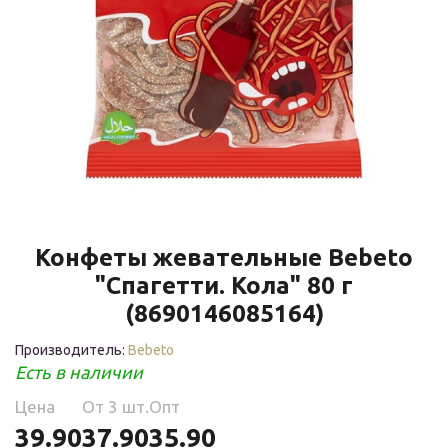
Конфеты жевательные Bebeto
"Спагетти. Кола" 80 г
(8690146085164)
Производитель:
Bebeto
Есть в наличии
Цена
Oт 3 шт.
Опт
39.90
37.90
35.90