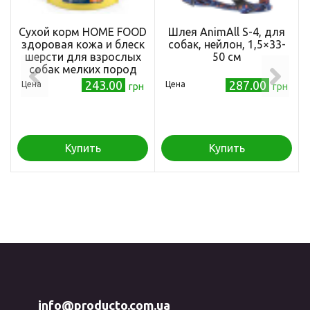
Сухой корм HOME FOOD
Шлея AnimAll S-4, для
здоровая кожа и блеск
собак, нейлон, 1,5×33-
шерсти для взрослых
50 см
собак мелких пород
Индейка и лосось
243.00
287.00
Цена
Цена
грн
грн
Healthy skin and shiny
coat, 700 г
Купить
Купить
info@producto.com.ua