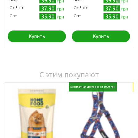
39.90
39.90
грн
грн
37.90
37.90
Oт 3 шт.
Oт 3 шт.
грн
грн
35.90
35.90
Опт
Опт
грн
грн
Купить
Купить
С этим покупают
Бесплатная доставка от 1000 грн
18