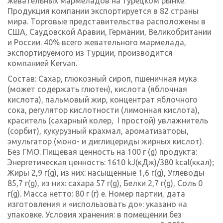
жевательных мармеладов на турецком рынке.
Продукция компании экспортируется в 82 страны
мира. Торговые представительства расположены в
США, Саудовской Аравии, Германии, Великобритании
и России. 40% всего жевательного мармелада,
экспортируемого из Турции, производится
компанией Kervan.
Состав: Сахар, глюкозный сироп, пшеничная мука
(может содержать глютен), кислота (яблочная
кислота), пальмовый жир, концентрат яблочного
сока, регулятор кислотности (лимонная кислота),
краситель (сахарный колер, I простой) увлажнитель
(сорбит), кукурузный крахмал, ароматизаторы,
эмульгатор (моно- и диглицериды жирных кислот).
Без ГМО. Пищевая ценность на 100 г (g) продукта:
Энергетическая ценность: 1610 kJ(кДж)/380 kcal(ккал);
Жиры 2,9 г(g), из них: насыщенные 1,6 г(g), Углеводы
85,7 г(g), из них: сахара 57 г(g), Белки 2,7 г(g), Соль 0
г(g). Масса нетто: 80 г (г) e. Номер партии, дата
изготовления и «использовать до»: указано на
упаковке. Условия хранения: в помещении без