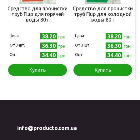
Средство для прочистки
Средство для прочистки
труб Flup для горячей
труб Flup для холодной
воды 80 г
воды 80 г
(5201137050011)
(5201137050080)
38.20
38.20
Цена
Цена
грн
грн
36.30
36.30
Oт 3 шт.
Oт 3 шт.
грн
грн
34.40
34.40
Опт
Опт
грн
грн
Купить
Купить
info@producto.com.ua