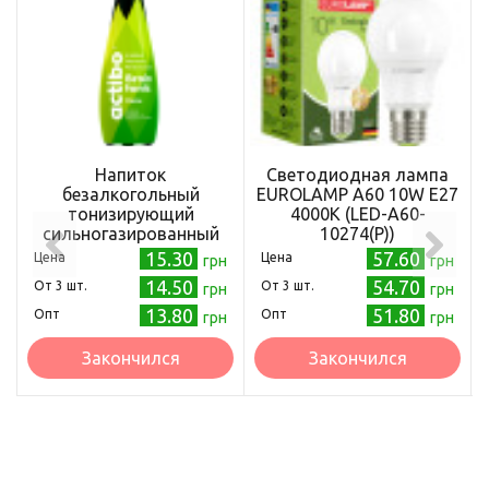
Напиток
Светодиодная лампа
безалкогольный
EUROLAMP А60 10W E27
тонизирующий
4000K (LED-A60-
сильногазированный
10274(P))
ACTIBO со вкусом LIME
15.30
57.60
Цена
Цена
грн
грн
400мл (4870227272513)
14.50
54.70
Oт 3 шт.
Oт 3 шт.
грн
грн
13.80
51.80
Опт
Опт
грн
грн
Закончился
Закончился