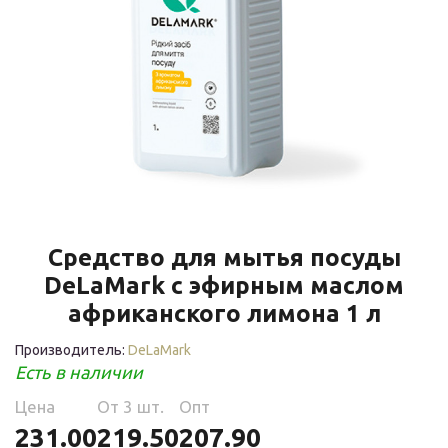
Средство для мытья посуды
DeLaMark с эфирным маслом
африканского лимона 1 л
Производитель:
DeLaMark
Есть в наличии
Цена
Oт 3 шт.
Опт
231.00
219.50
207.90