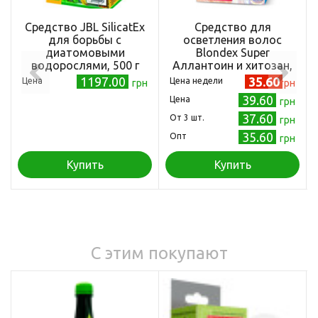
Средство JBL SilicatEx
Средство для
для борьбы с
осветления волос
диатомовыми
Blondex Super
водорослями, 500 г
Аллантоин и хитозан,
100 г (4823001602914)
1197.00
35.60
Цена
Цена недели
грн
грн
39.60
Цена
грн
37.60
Oт 3 шт.
грн
35.60
Опт
грн
Купить
Купить
С этим покупают