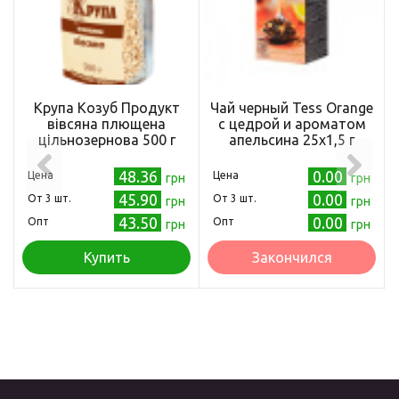
Крупа Козуб Продукт
Чай черный Tess Orange
вівсяна плющена
с цедрой и ароматом
цільнозернова 500 г
апельсина 25х1,5 г
48.36
0.00
Цена
Цена
грн
грн
45.90
0.00
Oт 3 шт.
Oт 3 шт.
грн
грн
43.50
0.00
Опт
Опт
грн
грн
Купить
Закончился