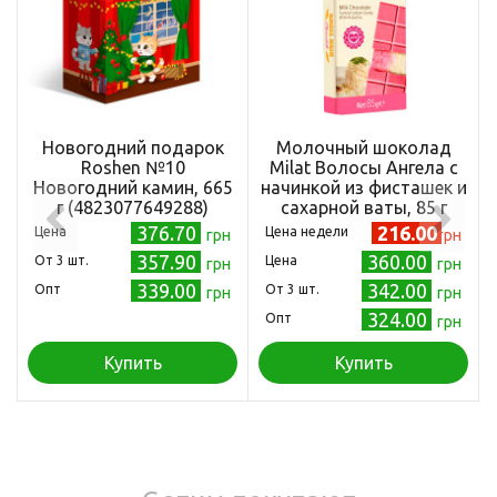
Новогодний подарок
Молочный шоколад
Roshen №10
Milat Волосы Ангела с
Новогодний камин, 665
начинкой из фисташек и
г (4823077649288)
сахарной ваты, 85 г
(8681413232145)
376.70
216.00
Цена
Цена недели
грн
грн
357.90
360.00
Oт 3 шт.
Цена
грн
грн
339.00
342.00
Опт
Oт 3 шт.
грн
грн
324.00
Опт
грн
Купить
Купить