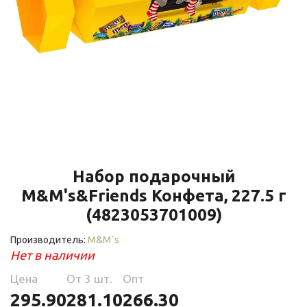
Набор подарочный
M&M's&Friends Конфета, 227.5 г
(4823053701009)
Производитель:
M&M`s
Нет в наличии
Цена
Oт 3 шт.
Опт
295.90
281.10
266.30