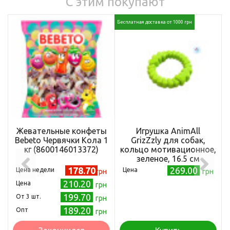
С этим покупают
Бесплатная доставка от 1000 грн
Жевательные конфеты
Игрушка AnimAll
Bebeto Червячки Кола 1
GrizZzly для собак,
кг (8600146013372)
кольцо мотивационное,
зеленое, 16.5 см
178.70
269.00
Цена недели
Цена
грн
грн
210.20
Цена
грн
199.70
Oт 3 шт.
грн
189.20
Опт
грн