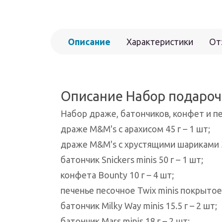
Описание
Характеристики
От
Описание Набор подарочн
Набор драже, батончиков, конфет и пе
драже M&M's с арахисом 45 г – 1 шт;
драже M&M's с хрустящими шариками 36
батончик Snickers minis 50 г – 1 шт;
конфета Bounty 10 г – 4 шт;
печенье песочное Twix minis покрыто
батончик Milky Way minis 15.5 г – 2 шт;
батончик Mars minis 18 г – 2 шт;