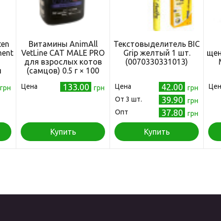
ten
Витамины AnimAll
Текстовыделитель BIC
ment
VetLine CAT MALE PRO
Grip желтый 1 шт.
щен
для взрослых котов
(0070330331013)
я
(самцов) 0.5 г × 100
ост
табл
133.00
42.00
Цена
Цена
Цен
грн
грн
грн
39.90
Oт 3 шт.
грн
37.80
Опт
грн
Купить
Купить