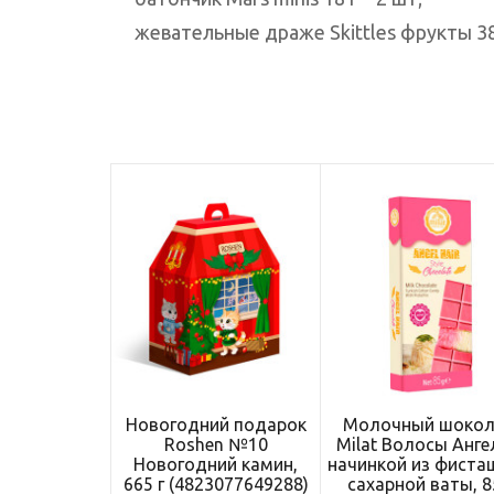
жевательные драже Skittles фрукты 38 
Новогодний подарок
Молочный шоко
Roshen №10
Milat Волосы Анге
Новогодний камин,
начинкой из фиста
665 г (4823077649288)
сахарной ваты, 8