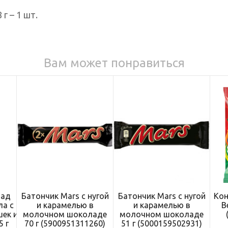
г – 1 шт.
Вам может понравиться
лад
Батончик Mars с нугой
Батончик Mars с нугой
Кон
ла с
и карамелью в
и карамелью в
B
шек и
молочном шоколаде
молочном шоколаде
5 г
70 г (5900951311260)
51 г (5000159502931)