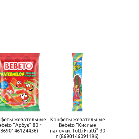
феты жевательные
Конфеты жевательные
Конфеты же
ebeto "Арбуз" 80 г
Bebeto "Кислые
Bebeto "М
(8690146124436)
палочки. Tutti Frutti" 30
80 г (86901
г (8690146091196)