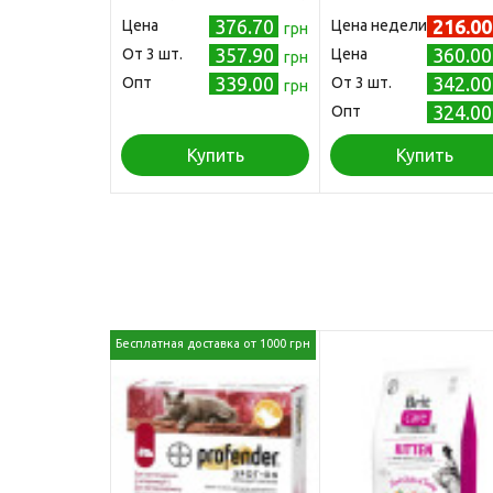
(8681413232145
376.70
216.0
Цена
Цена недели
грн
357.90
360.0
Oт 3 шт.
Цена
грн
339.00
342.0
Опт
Oт 3 шт.
грн
324.0
Опт
Купить
Купить
Бесплатная доставка от 1000 грн