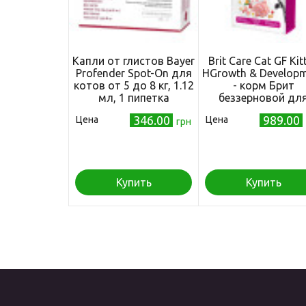
Капли от глистов Bayer
Brit Care Cat GF Kit
Profender Spot-On для
HGrowth & Develop
котов от 5 до 8 кг, 1.12
- корм Брит
мл, 1 пипетка
беззерновой дл
котят здоровый р
346.00
989.00
Цена
Цена
грн
и развитие 2 кг
(171278/0679)
Купить
Купить