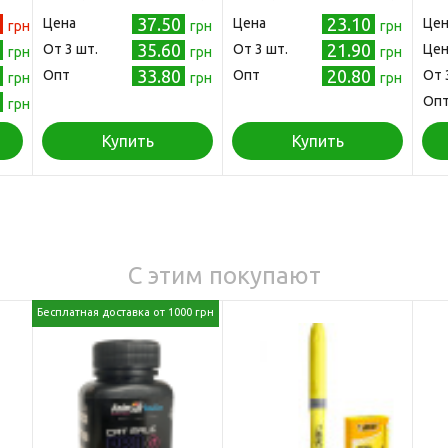
)
0
37.50
23.10
Цена
Цена
Цен
грн
грн
грн
0
35.60
21.90
Oт 3 шт.
Oт 3 шт.
Цен
грн
грн
грн
0
33.80
20.80
Опт
Опт
Oт 
грн
грн
грн
0
Оп
грн
Купить
Купить
С этим покупают
Бесплатная доставка от 1000 грн