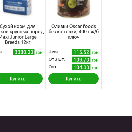
Сухой корм для
Оливки Oscar foods
ков крупных пород
без кісточки, 400 г ж/б
Maxi Junior Large
ключ
Breeds 12кг
3380.00
115.52
а
Цена
грн
грн
109.70
Oт 3 шт.
грн
104.00
Опт
грн
Купить
Купить