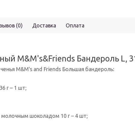
зывов (0)
Доставка
Оплата
ый M&M's&Friends Бандероль L, 31
ченья M&M's and Friends Большая бандероль:
 г – 1 шт;
е молочным шоколадом 10 г – 4 шт;