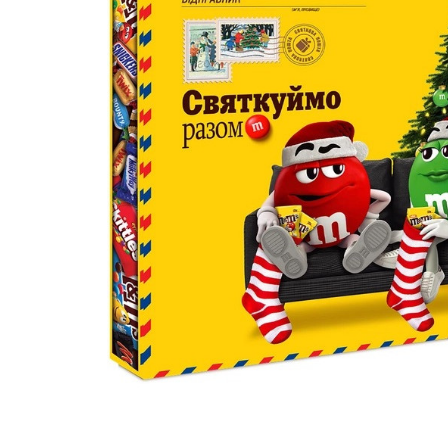
батончики
изделия
Ликеры
Крупы
Вермут
Соусы
Текила
Консервац
Слабоалкогольные
Восточная к
напитки
Снеки и зак
Пищевые
ингредиент
Растительн
масло
Мука и отр
Подарочны
наборы