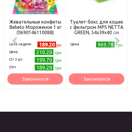
Жевательные конфеты
Туалет-бокс для кошек
Bebeto Мороженое 1 кг
с фильтром MPS NETTA
(8690146110088)
GREEN, 54x39x40 см
189.20
969.78
Цена недели
Цена
грн
грн
210.20
Цена
грн
199.70
Oт 3 шт.
грн
189.20
Опт
грн
Закончился
Закончился