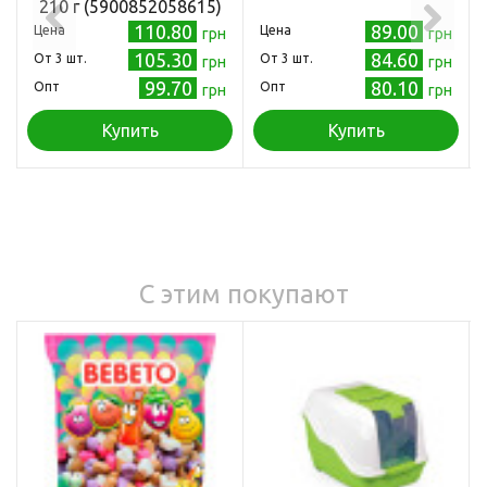
210 г (5900852058615)
110.80
89.00
Цена
Цена
грн
грн
105.30
84.60
Oт 3 шт.
Oт 3 шт.
грн
грн
99.70
80.10
Опт
Опт
грн
грн
Купить
Купить
С этим покупают