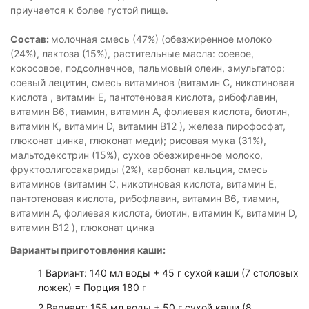
приучается к более густой пище.
Состав:
молочная смесь (47%) (обезжиренное молоко
(24%), лактоза (15%), растительные масла: соевое,
кокосовое, подсолнечное, пальмовый олеин, эмульгатор:
соевый лецитин, смесь витаминов (витамин С, никотиновая
кислота , витамин Е, пантотеновая кислота, рибофлавин,
витамин В6, тиамин, витамин А, фолиевая кислота, биотин,
витамин К, витамин D, витамин B12 ), железа пирофосфат,
глюконат цинка, глюконат меди); рисовая мука (31%),
мальтодекстрин (15%), сухое обезжиренное молоко,
фруктоолигосахариды (2%), карбонат кальция, смесь
витаминов (витамин С, никотиновая кислота, витамин Е,
пантотеновая кислота, рибофлавин, витамин B6, тиамин,
витамин А, фолиевая кислота, биотин, витамин К, витамин D,
витамин B12 ), глюконат цинка
Варианты приготовления каши:
1 Вариант: 140 мл воды + 45 г сухой каши (7 столовых
ложек) = Порция 180 г
2 Вариант: 155 мл воды + 50 г сухой каши (8