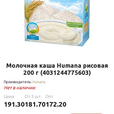
Молочная каша Humana рисовая
200 г (4031244775603)
Производитель:
Humana
Нет в наличии
Цена
Oт 3 шт.
Опт
191.30
181.70
172.20