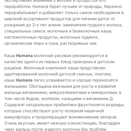
экспертными знаниями о молоке и процессах его
переработки. Humana берет лучшее от природы, бережно
перерабатывает и добавляет только самое необходимое в
широкий ассортимент продуктов для питания деток от
рождения до 3-х лет жизни: заменители грудного молока,
специальные смеси, молочные и безмолочные каши,
кисломолочные продукты, молочные пудинги,
органические пюре и соки, растворимые чаи.
Каша
Humanа
молочная рисовая рекомендуется в
качестве одного из первых блюд прикорма в детском
рационе. Молочный компонент каши представлен
адаптированной молочной детской смесью, поэтому
каша
Humanа
легко усваивается и хорошо переносится
малышами. Обогащена важными для роста и развития
малыша витаминами, микроэлементами и минералами, в
том числе йодом, железом, кальцием и витамином Д.
Содержит натуральные пребиотики фруктоолигосахариды,
которые способствуют росту полезной кишечной
микрофлоры и предотвращают возникновение запоров.
Очень вкусная, имеет нежную консистенцию, благодаря
чему малыш после жидкого молочка без проблем