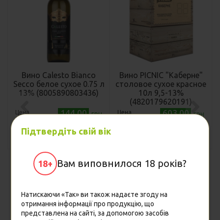
Вино Calesto Bianco
Вино PICNIC "Каберне"
Secco белое сухое 0.75 л
столовое сухое красное
13% (8005890803436)
10л 9,5-13%
(4820179620191)
144.00
603.00
Цена
Цена
грн
грн
Підтвердіть свій вік
Купить
Купить
Вам виповнилося 18 років?
18+
Натискаючи «Так» ви також надаєте згоду на
отримання інформації про продукцію, що
представлена на сайті, за допомогою засобів