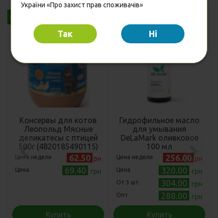
України «Про захист прав споживачів»
Бесплатная доставка от 1000 грн
Так
Hi
Консервы для котов
Гидрофильное масло
Леопольд Мясные
для умывания
деликатесы с птицей
DeLaMark оливковое
500г (4820185490115)
100 мл
62.50
256.00
Цена недели
Цена недели
грн
грн
69.40
320.00
Цена
Цена
грн
грн
304.00
Oт 3 шт.
грн
288.00
Опт
грн
Купить
Купить