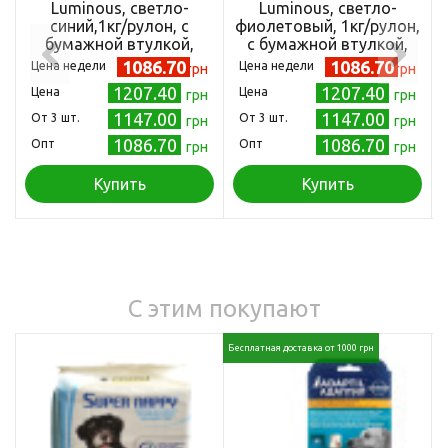
Luminous, светло-
Luminous, светло-
синий,1кг/рулон, с
фиолетовый, 1кг/рулон,
бумажной втулкой,
с бумажной втулкой,
1,75мм
1,75мм
1086.70
1086.70
Цена недели
Цена недели
грн
грн
1207.40
1207.40
Цена
Цена
грн
грн
1147.00
1147.00
Oт 3 шт.
Oт 3 шт.
грн
грн
1086.70
1086.70
Опт
Опт
грн
грн
Купить
Купить
С этим покупают
Бесплатная доставка от 1000 грн