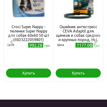
Croci Super Nappy -
Ошейник антистресс
пеленки Super Nappy
CEVA Adaptil для
для собак 60х60 50 шт
щенков и собак средних
(8023222059801)
и крупных пород, M-L
992.28
1177.00
Цена
Цена
грн
грн
Купить
Купить