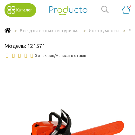
0
Каталог
Все для отдыха и туризма
Инструменты
Бе
Модель:
121571
0 отзывов
/
Написать отзыв