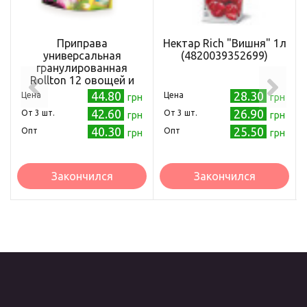
Приправа
Нектар Rich "Вишня" 1л
универсальная
(4820039352699)
гранулированная
Rollton 12 овощей и
трав 110 г
44.80
28.30
Цена
Цена
грн
грн
(4820179251234)
42.60
26.90
Oт 3 шт.
Oт 3 шт.
грн
грн
40.30
25.50
Опт
Опт
грн
грн
Закончился
Закончился