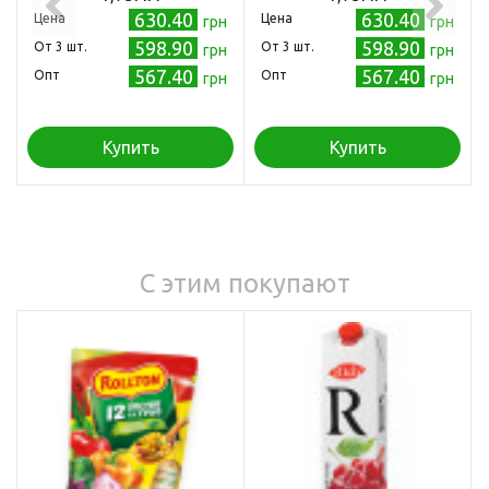
630.40
630.40
Цена
Цена
грн
грн
598.90
598.90
Oт 3 шт.
Oт 3 шт.
грн
грн
567.40
567.40
Опт
Опт
грн
грн
Купить
Купить
С этим покупают