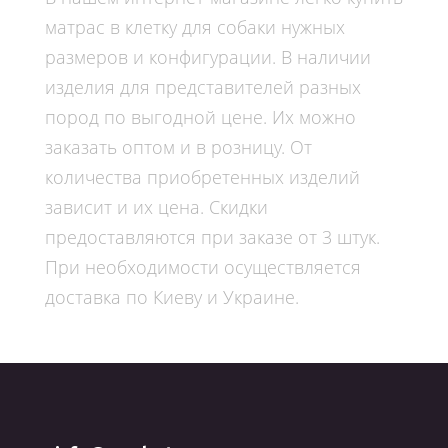
матрас в клетку для собаки
нужных
размеров и конфигурации. В наличии
изделия для представителей разных
пород по выгодной
цене
. Их можно
заказать
оптом
и в розницу. От
количества приобретенных изделий
зависит и их цена. Скидки
предоставляются при заказе от 3 штук.
При необходимости осуществляется
доставка по Киеву и Украине.