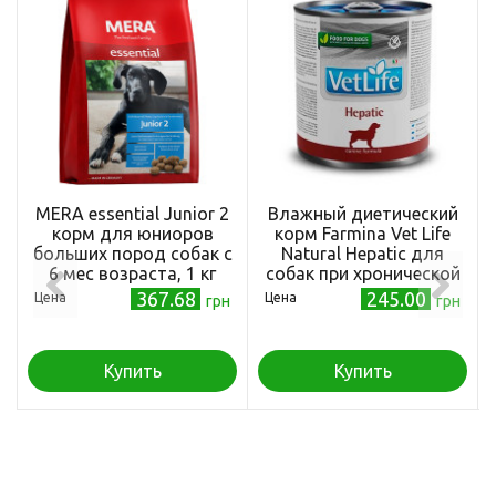
MERA essential Junior 2
Влажный диетический
корм для юниоров
корм Farmina Vet Life
больших пород собак с
Natural Hepatic для
6 мес возраста, 1 кг
собак при хронической
печеночной
367.68
245.00
Цена
Цена
грн
грн
недостаточности, с
яйцами, картофелем и
курицей, 300 г
Купить
Купить