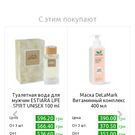
С этим покупают
Туалетная вода для
Маска DeLaMark
мужчин ESTIARA LIFE
Витаминный комплекс
SPIRT UNISEX 100 ml
400 мл
596.20
390.00
Цена
Цена
грн
грн
566.40
370.50
Oт 3 шт.
Oт 3 шт.
грн
грн
536.60
351.00
Опт
Опт
грн
грн